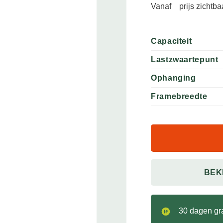
Vanaf
prijs zichtb
Capaciteit
Lastzwaartepunt
Ophanging
Framebreedte
BEK
30 dagen gra