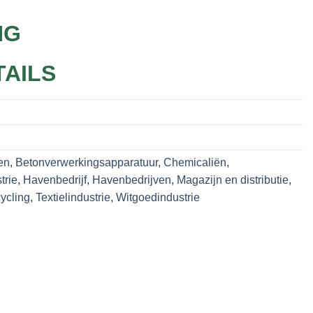
NG
TAILS
en
,
Betonverwerkingsapparatuur
,
Chemicaliën
,
trie
,
Havenbedrijf
,
Havenbedrijven
,
Magazijn en distributie
,
ycling
,
Textielindustrie
,
Witgoedindustrie