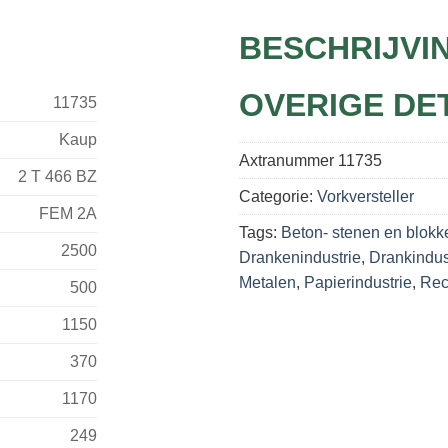
BESCHRIJVI
OVERIGE DE
11735
Kaup
Axtranummer
11735
2 T 466 BZ
Categorie:
Vorkversteller
FEM 2A
Tags:
Beton- stenen en blokk
2500
Drankenindustrie
,
Drankindus
Metalen
,
Papierindustrie
,
Rec
500
1150
370
1170
249