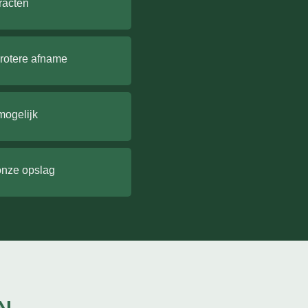
racten
grotere afname
mogelijk
onze opslag