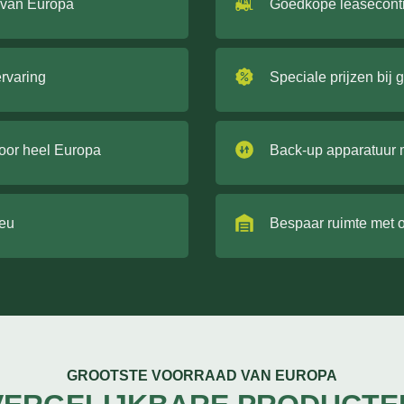
 van Europa
Goedkope leasecont
ervaring
Speciale prijzen bij 
door heel Europa
Back-up apparatuur 
ieu
Bespaar ruimte met 
GROOTSTE VOORRAAD VAN EUROPA