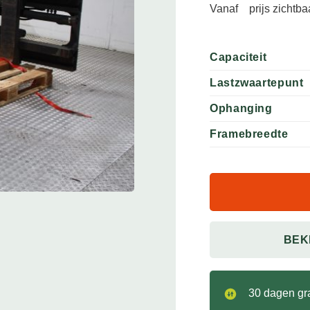
Vanaf
prijs zichtb
Capaciteit
Lastzwaartepunt
Ophanging
Framebreedte
BEK
30 dagen gra