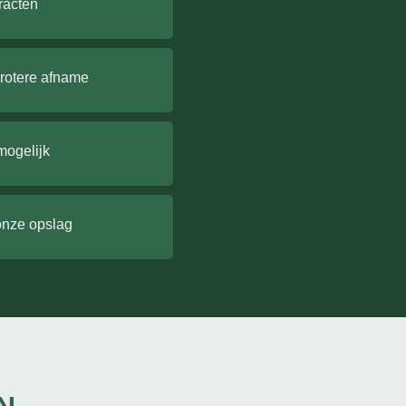
racten
grotere afname
mogelijk
onze opslag