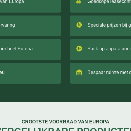
 van Europa
Goedkope leasecont
ervaring
Speciale prijzen bij 
door heel Europa
Back-up apparatuur 
ieu
Bespaar ruimte met 
GROOTSTE VOORRAAD VAN EUROPA