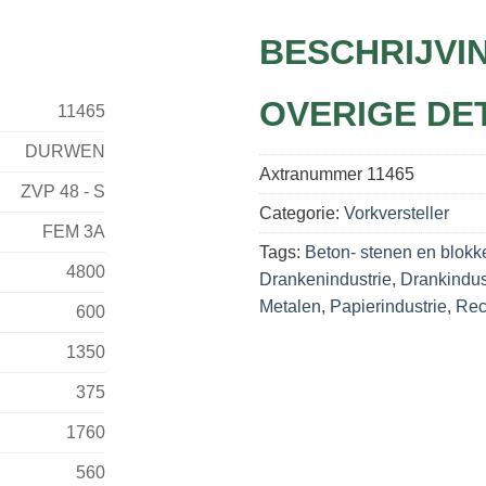
BESCHRIJVI
OVERIGE DE
11465
DURWEN
Axtranummer
11465
ZVP 48 - S
Categorie:
Vorkversteller
FEM 3A
Tags:
Beton- stenen en blokk
4800
Drankenindustrie
,
Drankindus
Metalen
,
Papierindustrie
,
Rec
600
1350
375
1760
560