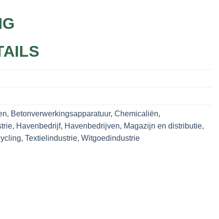
NG
TAILS
en
,
Betonverwerkingsapparatuur
,
Chemicaliën
,
trie
,
Havenbedrijf
,
Havenbedrijven
,
Magazijn en distributie
,
ycling
,
Textielindustrie
,
Witgoedindustrie