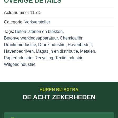
OVERIGE DETAILS
Axtranummer
11513
Categorie:
Vorkversteller
Tags:
Beton- stenen en blokken
,
Betonverwerkingsapparatuur
,
Chemicaliën
,
Drankenindustrie
,
Drankindustrie
,
Havenbedrijf
,
Havenbedrijven
,
Magazijn en distributie
,
Metalen
,
Papierindustrie
,
Recycling
,
Textielindustrie
,
Witgoedindustrie
HUREN BIJ AXTRA
DE ACHT ZEKERHEDEN