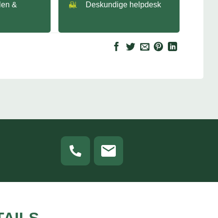
llen &
Deskundige helpdesk
TAILS