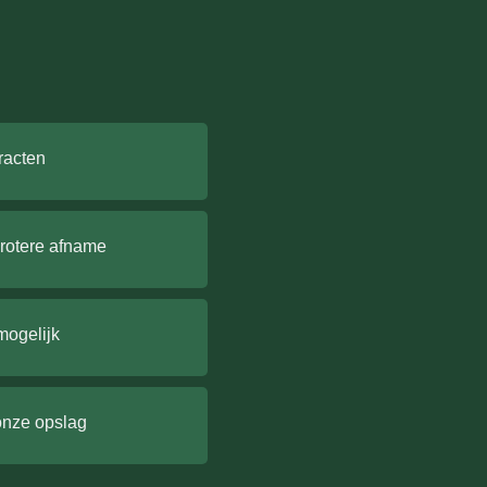
racten
grotere afname
mogelijk
onze opslag