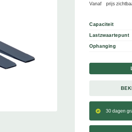
Vanaf
prijs zichtb
Capaciteit
Lastzwaartepunt
Ophanging
BEK
30 dagen gra