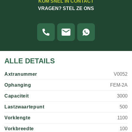
KOM SNEL IN CONTACT
VRAGEN? STEL ZE ONS
ALLE DETAILS
Axtranummer
V0052
Ophanging
FEM-2A
Capaciteit
3000
Lastzwaartepunt
500
Vorklengte
1100
Vorkbreedte
100