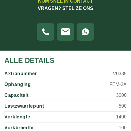
KOM SNEL IN CONTACT
VRAGEN? STEL ZE ONS
ALLE DETAILS
Axtranummer
V0389
Ophanging
FEM-2A
Capaciteit
3000
Lastzwaartepunt
500
Vorklengte
1400
Vorkbreedte
100