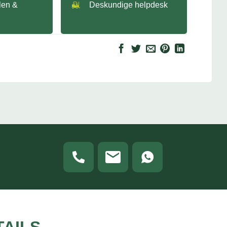
llen &
Deskundige helpdesk
TAILS