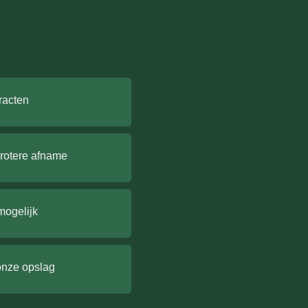
racten
grotere afname
mogelijk
onze opslag