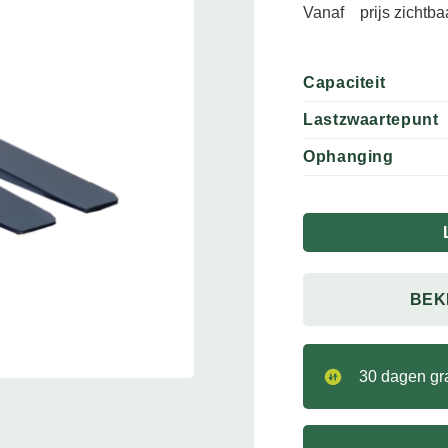
Vanaf
prijs zichtb
Capaciteit
Lastzwaartepunt
Ophanging
BEK
30 dagen gra