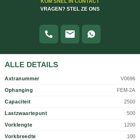
KOM SNEL IN CONTACT
VRAGEN? STEL ZE ONS
ALLE DETAILS
Axtranummer
V0696
Ophanging
FEM-2A
Capaciteit
2500
Lastzwaartepunt
500
Vorklengte
1200
Vorkbreedte
100