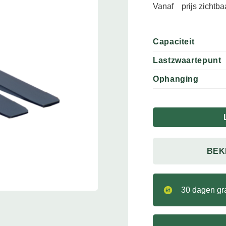
Vanaf
prijs zichtb
Capaciteit
Lastzwaartepunt
Ophanging
BEK
30 dagen gra