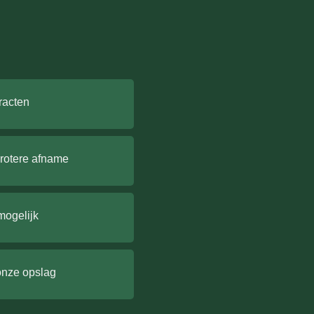
racten
grotere afname
mogelijk
onze opslag