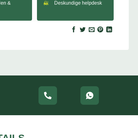
llen &
Deskundige helpdesk
TAILS