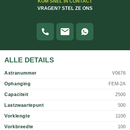
KOM SNEL IN CONTACT
VRAGEN? STEL ZE ONS
ALLE DETAILS
Axtranummer
V0676
Ophanging
FEM-2A
Capaciteit
2500
Lastzwaartepunt
500
Vorklengte
1100
Vorkbreedte
100