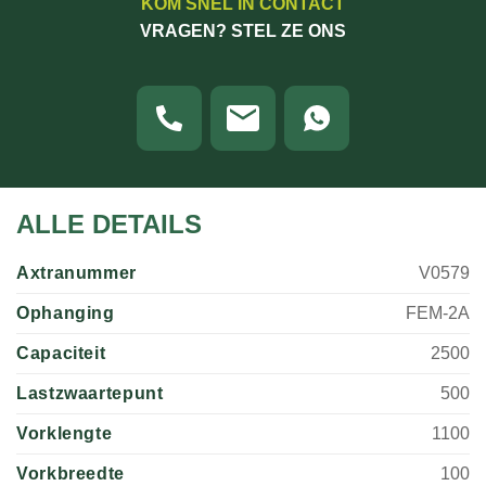
KOM SNEL IN CONTACT
VRAGEN? STEL ZE ONS
ALLE DETAILS
Axtranummer
V0579
Ophanging
FEM-2A
Capaciteit
2500
Lastzwaartepunt
500
Vorklengte
1100
Vorkbreedte
100