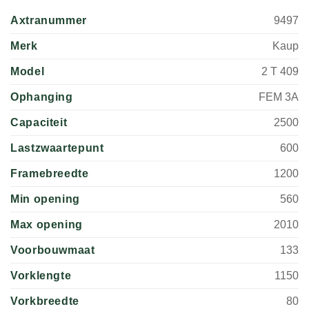
Axtranummer
9497
Merk
Kaup
Model
2 T 409
Ophanging
FEM 3A
Capaciteit
2500
Lastzwaartepunt
600
Framebreedte
1200
Min opening
560
Max opening
2010
Voorbouwmaat
133
Vorklengte
1150
Vorkbreedte
80