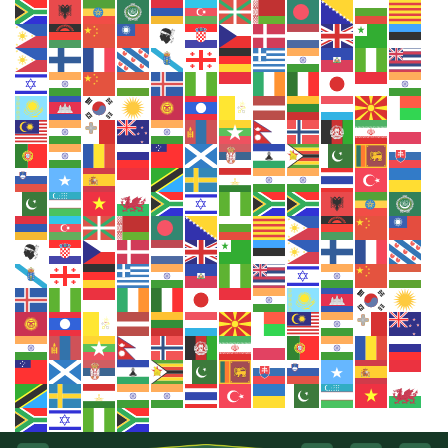
Ga
naar
inhoud