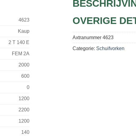
BESCHRIJVI
OVERIGE DE
4623
Kaup
Axtranummer
4623
2 T 140 E
Categorie:
Schuifvorken
FEM 2A
2000
600
0
1200
2200
1200
140