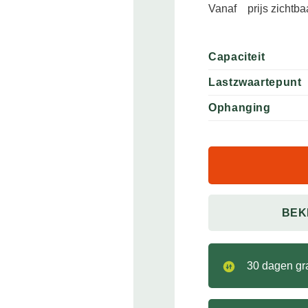
Vanaf
prijs zichtb
Capaciteit
Lastzwaartepunt
Ophanging
BEK
30 dagen gra