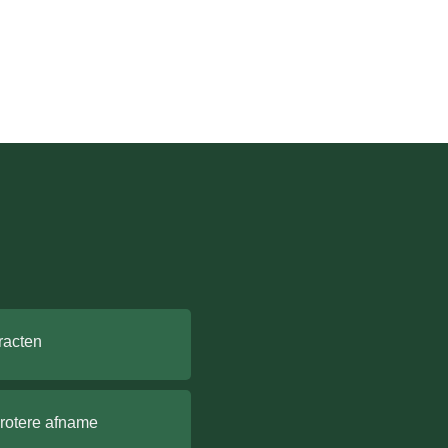
racten
grotere afname