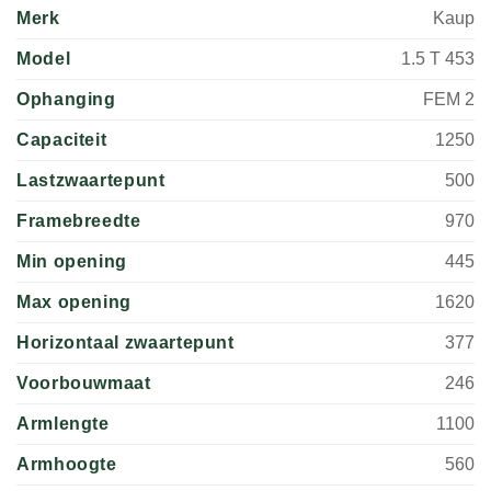
Merk
Kaup
Model
1.5 T 453
Ophanging
FEM 2
Capaciteit
1250
Lastzwaartepunt
500
Framebreedte
970
Min opening
445
Max opening
1620
Horizontaal zwaartepunt
377
Voorbouwmaat
246
Armlengte
1100
Armhoogte
560