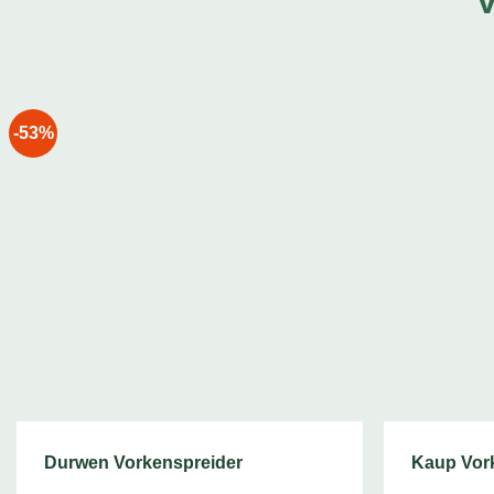
-53%
Durwen Vorkenspreider
Kaup Vork