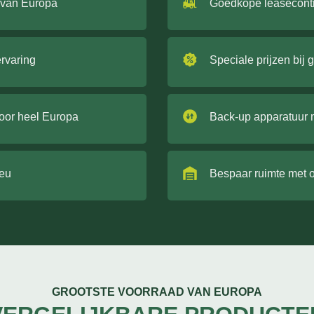
 van Europa
Goedkope leasecont
ervaring
Speciale prijzen bij 
door heel Europa
Back-up apparatuur 
ieu
Bespaar ruimte met 
GROOTSTE VOORRAAD VAN EUROPA