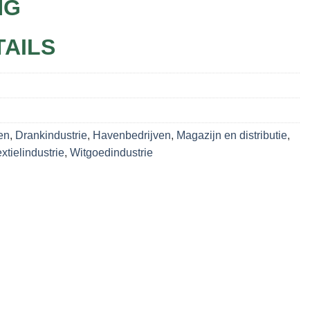
NG
TAILS
en
,
Drankindustrie
,
Havenbedrijven
,
Magazijn en distributie
,
xtielindustrie
,
Witgoedindustrie