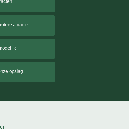
racten
grotere afname
mogelijk
onze opslag