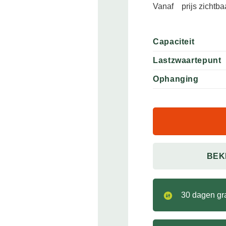
Vanaf
prijs zichtb
Capaciteit
Lastzwaartepunt
Ophanging
BEK
30 dagen gra