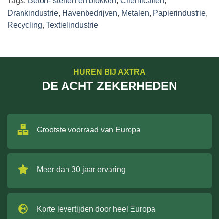
Tags:
Beton- stenen en blokken
,
Chemicaliën
,
Drankindustrie
,
Havenbedrijven
,
Metalen
,
Papierindustrie
,
Recycling
,
Textielindustrie
HUREN BIJ AXTRA
DE ACHT ZEKERHEDEN
Grootste voorraad van Europa
Meer dan 30 jaar ervaring
Korte levertijden door heel Europa