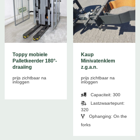
Toppy mobiele
Kaup
Palletkeerder 180°-
Minivatenklem
draaiing
z.g.a.n.
prijs zichtbaar na
prijs zichtbaar na
inloggen
inloggen
Capaciteit: 300
Lastzwaartepunt:
320
Ophanging: On the
forks