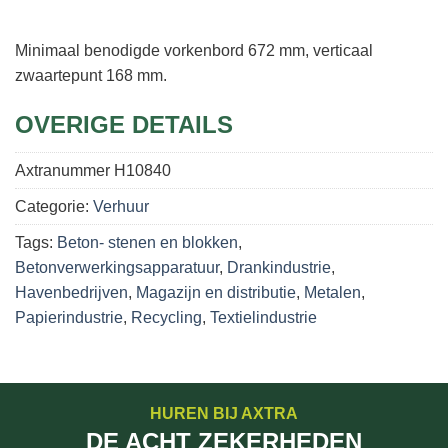
Minimaal benodigde vorkenbord 672 mm, verticaal
zwaartepunt 168 mm.
OVERIGE DETAILS
Axtranummer
H10840
Categorie:
Verhuur
Tags:
Beton- stenen en blokken
,
Betonverwerkingsapparatuur
,
Drankindustrie
,
Havenbedrijven
,
Magazijn en distributie
,
Metalen
,
Papierindustrie
,
Recycling
,
Textielindustrie
HUREN BIJ AXTRA
DE ACHT ZEKERHEDEN