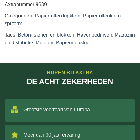
Axtranummer
9639
Categorieën:
Papierrollen kipklem
,
Papierrollenklem
splitarm
Tags:
Beton- stenen en blokken
,
Havenbedrijven
,
Magazijn
en distributie
,
Metalen
,
Papierindustrie
HUREN BIJ AXTRA
DE ACHT ZEKERHEDEN
Grootste voorraad van Europa
Meer dan 30 jaar ervaring