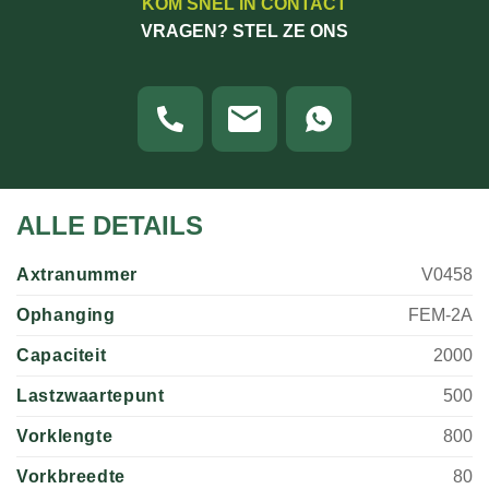
KOM SNEL IN CONTACT
VRAGEN? STEL ZE ONS
ALLE DETAILS
Axtranummer
V0458
Ophanging
FEM-2A
Capaciteit
2000
Lastzwaartepunt
500
Vorklengte
800
Vorkbreedte
80