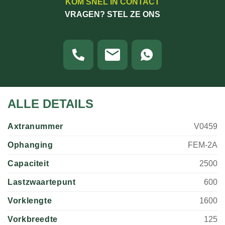
KOM SNEL IN CONTACT
VRAGEN? STEL ZE ONS
ALLE DETAILS
Axtranummer
V0459
Ophanging
FEM-2A
Capaciteit
2500
Lastzwaartepunt
600
Vorklengte
1600
Vorkbreedte
125