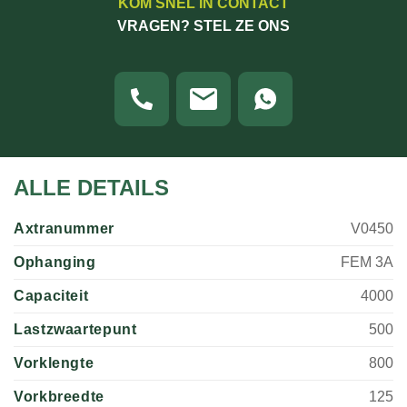
KOM SNEL IN CONTACT
VRAGEN? STEL ZE ONS
ALLE DETAILS
Axtranummer
V0450
Ophanging
FEM 3A
Capaciteit
4000
Lastzwaartepunt
500
Vorklengte
800
Vorkbreedte
125