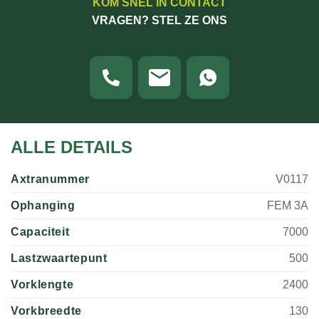
KOM SNEL IN CONTACT
VRAGEN? STEL ZE ONS
ALLE DETAILS
Axtranummer
V0117
Ophanging
FEM 3A
Capaciteit
7000
Lastzwaartepunt
500
Vorklengte
2400
Vorkbreedte
130