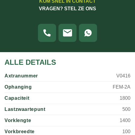
KOM SNEL IN CONTACT
VRAGEN? STEL ZE ONS
ALLE DETAILS
Axtranummer
V0416
Ophanging
FEM-2A
Capaciteit
1800
Lastzwaartepunt
500
Vorklengte
1400
Vorkbreedte
100