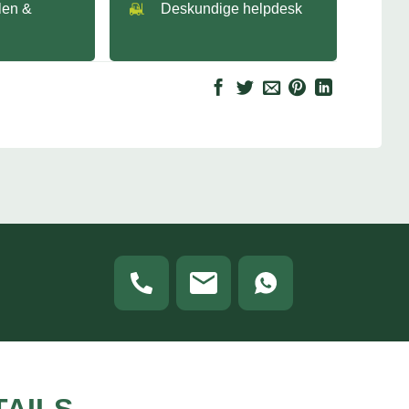
llen &
Deskundige helpdesk
TAILS