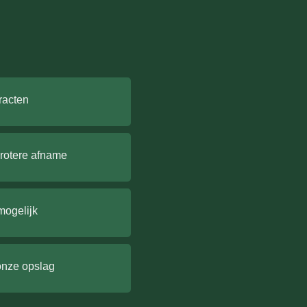
racten
grotere afname
mogelijk
onze opslag