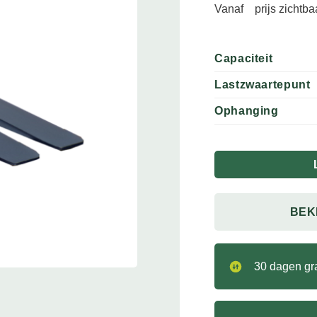
Vanaf
prijs zichtb
Capaciteit
Lastzwaartepunt
Ophanging
BEK
30 dagen gra