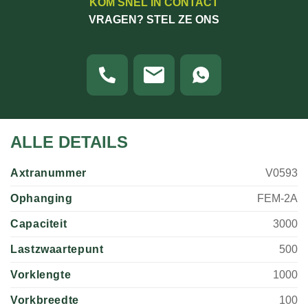
KOM SNEL IN CONTACT
VRAGEN? STEL ZE ONS
ALLE DETAILS
Axtranummer
V0593
Ophanging
FEM-2A
Capaciteit
3000
Lastzwaartepunt
500
Vorklengte
1000
Vorkbreedte
100