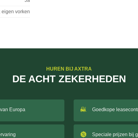
Ja
k eigen vorken
HUREN BIJ AXTRA
DE ACHT ZEKERHEDEN
 van Europa
Goedkope leasecont
ervaring
Speciale prijzen bij 