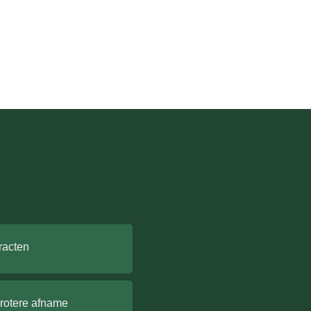
racten
grotere afname