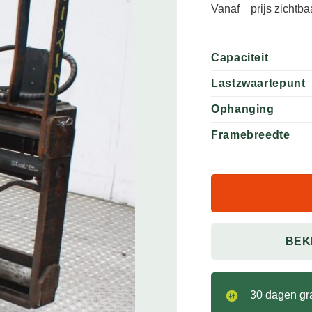
Vanaf
prijs zichtb
Capaciteit
Lastzwaartepunt
Ophanging
Framebreedte
BEK
30 dagen gra