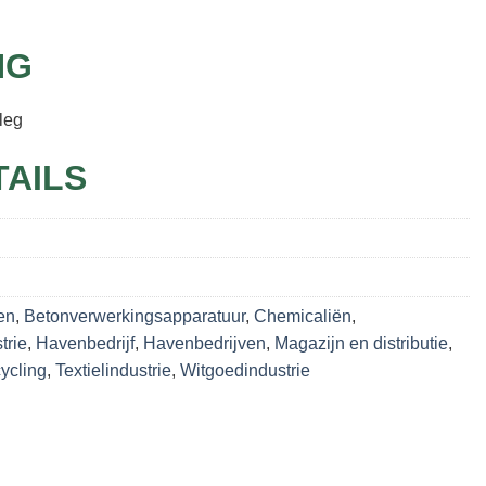
NG
leg
TAILS
en
,
Betonverwerkingsapparatuur
,
Chemicaliën
,
trie
,
Havenbedrijf
,
Havenbedrijven
,
Magazijn en distributie
,
ycling
,
Textielindustrie
,
Witgoedindustrie