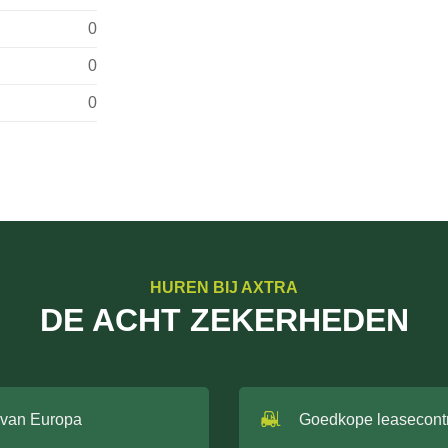
0
0
0
HUREN BIJ AXTRA
DE ACHT ZEKERHEDEN
 van Europa
Goedkope leasecont