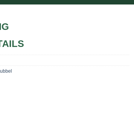
NG
TAILS
Dubbel