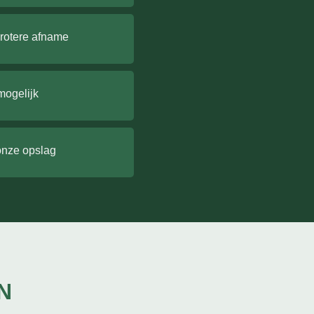
grotere afname
mogelijk
onze opslag
N