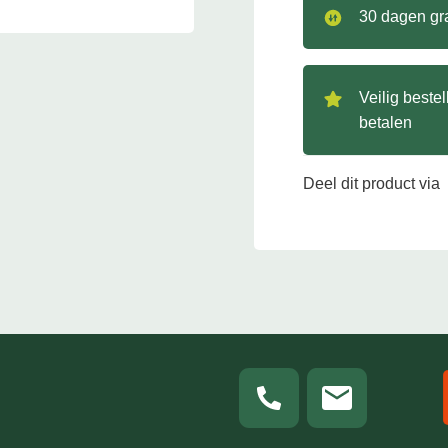
30 dagen gra
Veilig beste
betalen
Deel dit product via