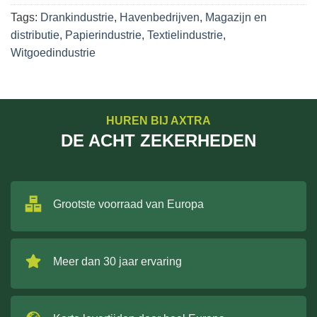
Tags:
Drankindustrie
,
Havenbedrijven
,
Magazijn en
distributie
,
Papierindustrie
,
Textielindustrie
,
Witgoedindustrie
HUREN BIJ AXTRA
DE ACHT ZEKERHEDEN
Grootste voorraad van Europa
Meer dan 30 jaar ervaring