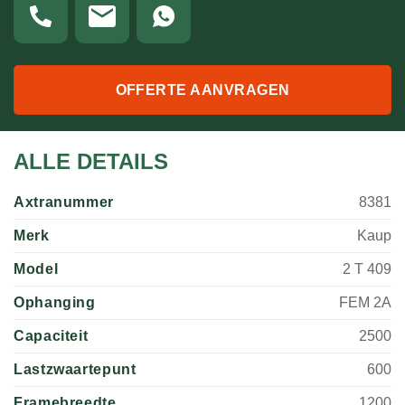
OFFERTE AANVRAGEN
ALLE DETAILS
Axtranummer
8381
Merk
Kaup
Model
2 T 409
Ophanging
FEM 2A
Capaciteit
2500
Lastzwaartepunt
600
Framebreedte
1200