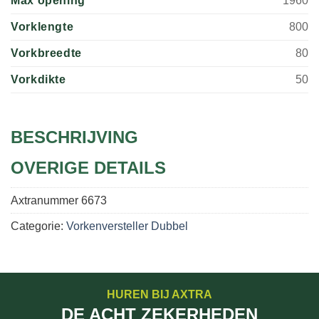
Max opening
1960
Vorklengte
800
Vorkbreedte
80
Vorkdikte
50
BESCHRIJVING
OVERIGE DETAILS
Axtranummer
6673
Categorie:
Vorkenversteller Dubbel
HUREN BIJ AXTRA
DE ACHT ZEKERHEDEN