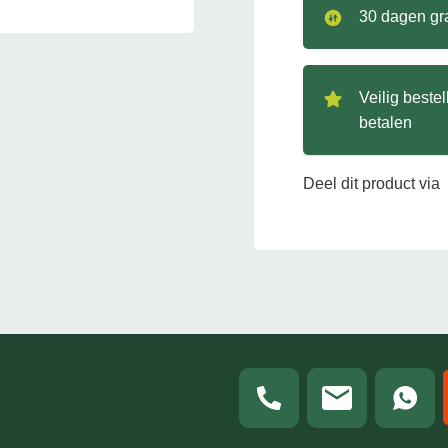
30 dagen gra
Veilig beste
betalen
Deel dit product via