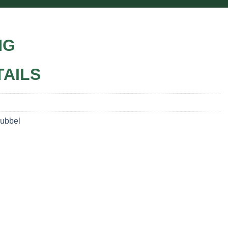
NG
TAILS
Dubbel