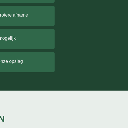
grotere afname
mogelijk
onze opslag
N