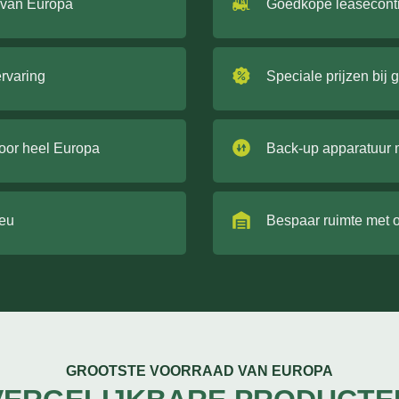
 van Europa
Goedkope leasecont
ervaring
Speciale prijzen bij 
door heel Europa
Back-up apparatuur 
ieu
Bespaar ruimte met 
GROOTSTE VOORRAAD VAN EUROPA