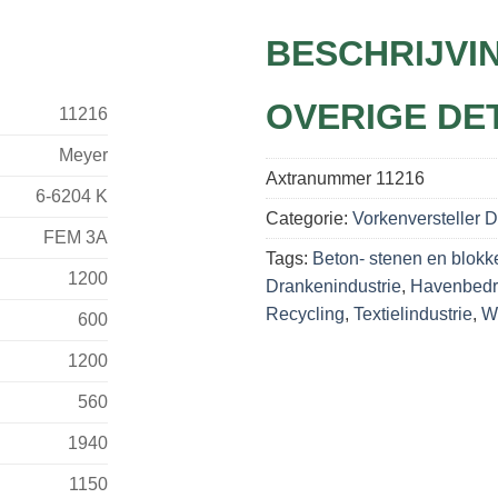
BESCHRIJVI
OVERIGE DE
11216
Meyer
Axtranummer
11216
6-6204 K
Categorie:
Vorkenversteller 
FEM 3A
Tags:
Beton- stenen en blokk
1200
Drankenindustrie
,
Havenbedr
Recycling
,
Textielindustrie
,
Wi
600
1200
560
1940
1150