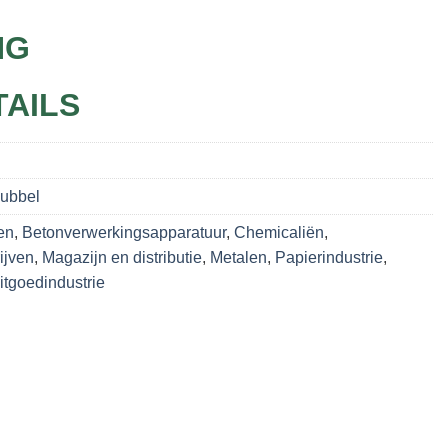
NG
TAILS
Dubbel
en
,
Betonverwerkingsapparatuur
,
Chemicaliën
,
ijven
,
Magazijn en distributie
,
Metalen
,
Papierindustrie
,
tgoedindustrie