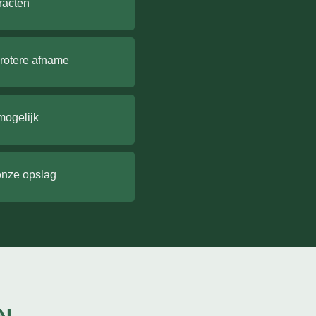
racten
grotere afname
mogelijk
onze opslag