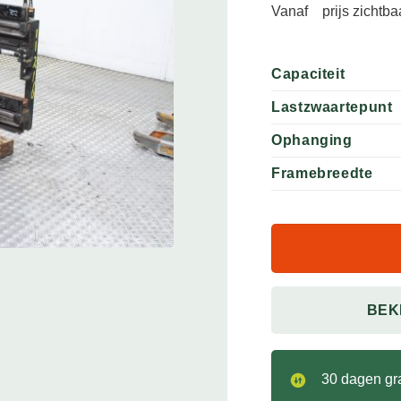
Vanaf
prijs zichtb
Capaciteit
Lastzwaartepunt
Ophanging
Framebreedte
BEK
30 dagen gra