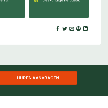
llen &
Deskundige helpdesk
HUREN AANVRAGEN