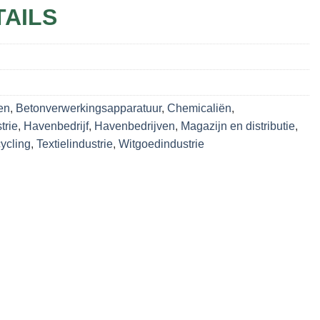
TAILS
en
,
Betonverwerkingsapparatuur
,
Chemicaliën
,
trie
,
Havenbedrijf
,
Havenbedrijven
,
Magazijn en distributie
,
ycling
,
Textielindustrie
,
Witgoedindustrie