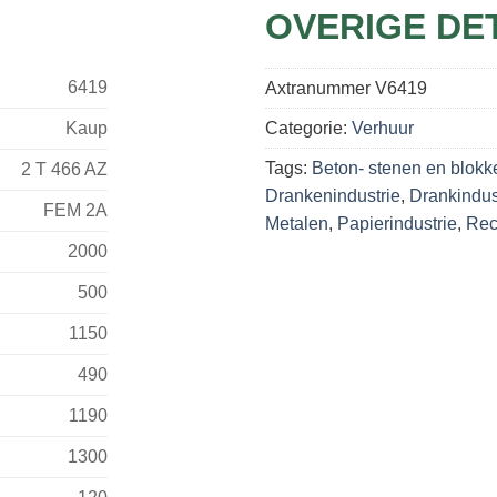
OVERIGE DE
6419
Axtranummer
V6419
Kaup
Categorie:
Verhuur
Tags:
Beton- stenen en blokk
2 T 466 AZ
Drankenindustrie
,
Drankindus
FEM 2A
Metalen
,
Papierindustrie
,
Rec
2000
500
1150
490
1190
1300