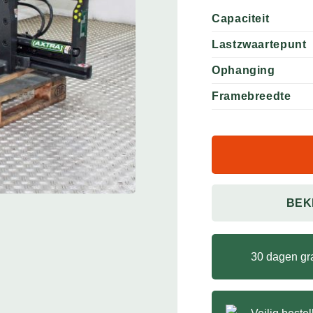
Capaciteit
Lastzwaartepunt
Ophanging
Framebreedte
BEK
30 dagen gra