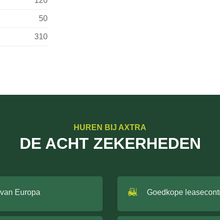
120
50
310
HUREN BIJ AXTRA
DE ACHT ZEKERHEDEN
 van Europa
Goedkope leasecont