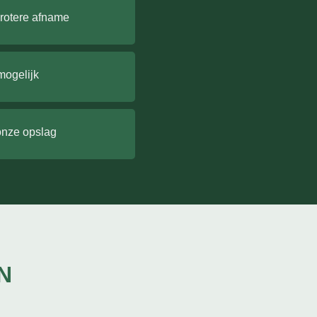
grotere afname
mogelijk
onze opslag
N