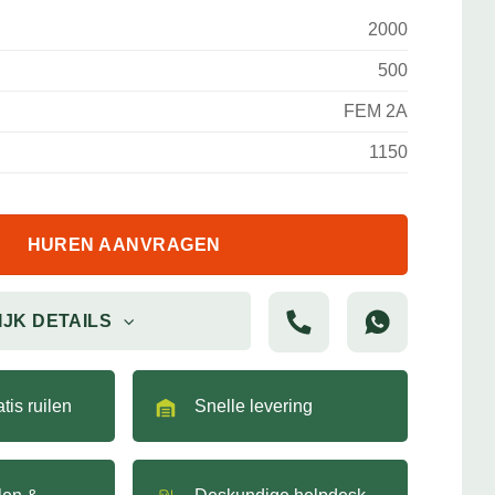
2000
500
FEM 2A
1150
HUREN AANVRAGEN
IJK DETAILS
tis ruilen
Snelle levering