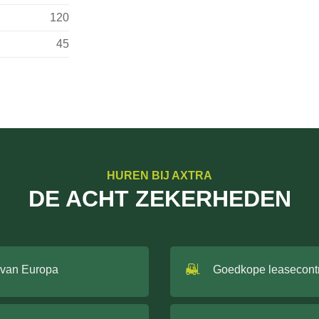
120
45
HUREN BIJ AXTRA
DE ACHT ZEKERHEDEN
 van Europa
Goedkope leasecont