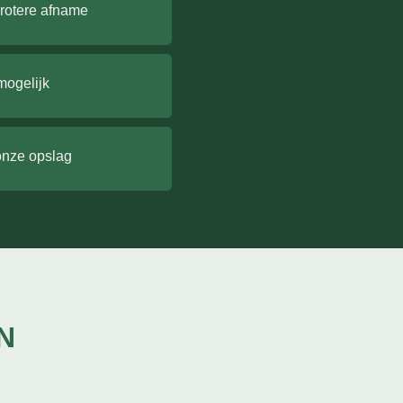
grotere afname
mogelijk
onze opslag
N