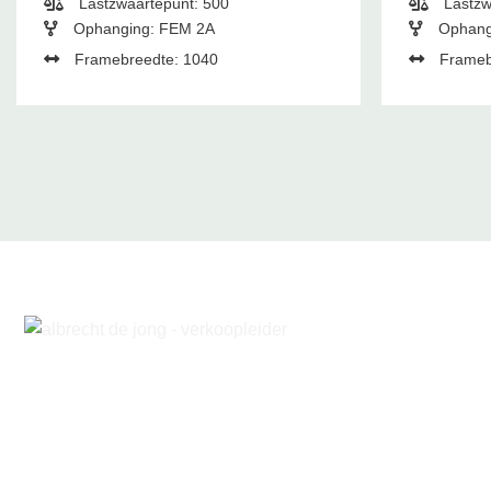
Lastzwaartepunt: 500
Lastzw
Ophanging: FEM 2A
Ophang
Framebreedte: 1040
Frameb