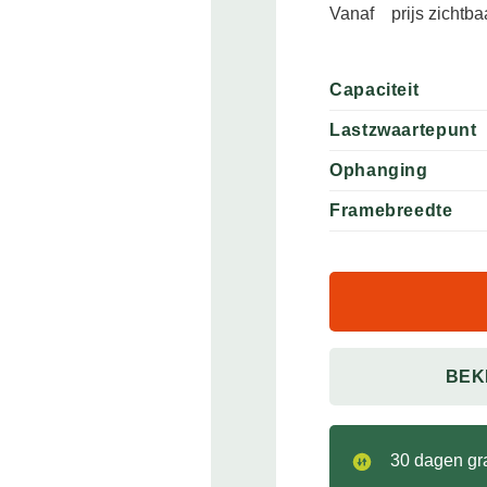
Vanaf
prijs zichtb
Capaciteit
Lastzwaartepunt
Ophanging
Framebreedte
BEK
30 dagen gra