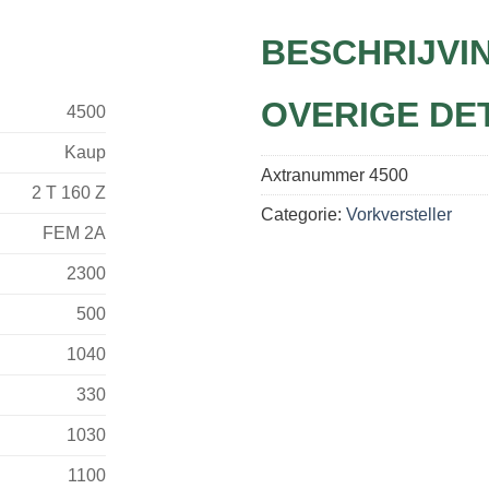
BESCHRIJVI
OVERIGE DE
4500
Kaup
Axtranummer
4500
2 T 160 Z
Categorie:
Vorkversteller
FEM 2A
2300
500
1040
330
1030
1100