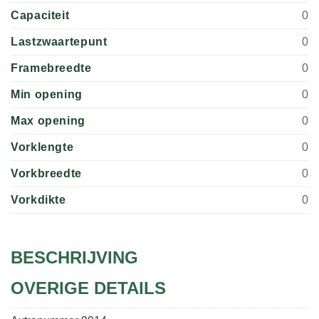
Capaciteit
0
Lastzwaartepunt
0
Framebreedte
0
Min opening
0
Max opening
0
Vorklengte
0
Vorkbreedte
0
Vorkdikte
0
BESCHRIJVING
OVERIGE DETAILS