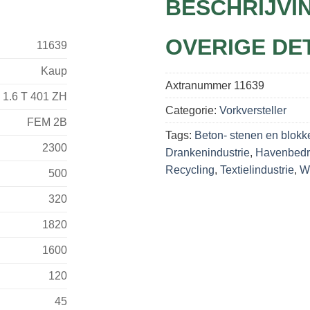
BESCHRIJVI
OVERIGE DE
11639
Kaup
Axtranummer
11639
1.6 T 401 ZH
Categorie:
Vorkversteller
FEM 2B
Tags:
Beton- stenen en blokk
2300
Drankenindustrie
,
Havenbedr
Recycling
,
Textielindustrie
,
Wi
500
320
1820
1600
120
45