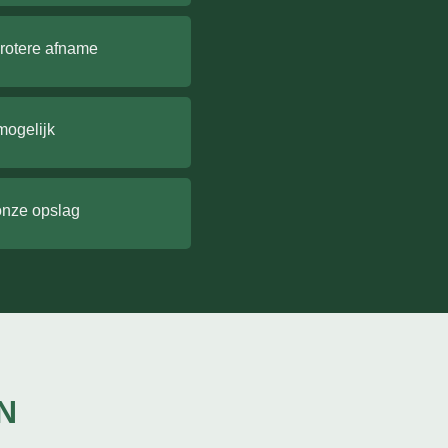
grotere afname
mogelijk
onze opslag
N