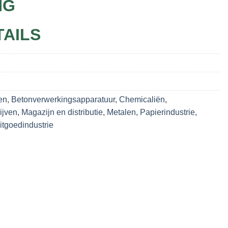
NG
TAILS
en
,
Betonverwerkingsapparatuur
,
Chemicaliën
,
ijven
,
Magazijn en distributie
,
Metalen
,
Papierindustrie
,
tgoedindustrie