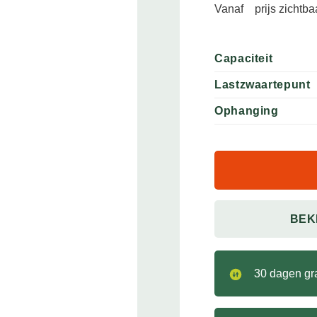
Vanaf
prijs zichtb
Capaciteit
Lastzwaartepunt
Ophanging
BEK
30 dagen gra