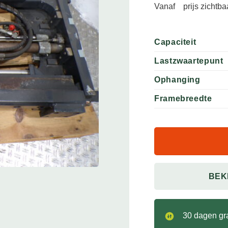
Vanaf
prijs zichtb
Capaciteit
Lastzwaartepunt
Ophanging
Framebreedte
BEK
30 dagen gra