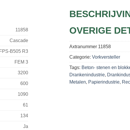
BESCHRIJVI
OVERIGE DE
11858
Cascade
Axtranummer
11858
-FPS-B505 R3
Categorie:
Vorkversteller
FEM 3
Tags:
Beton- stenen en blokk
3200
Drankenindustrie
,
Drankindus
Metalen
,
Papierindustrie
,
Rec
600
1090
61
134
Ja