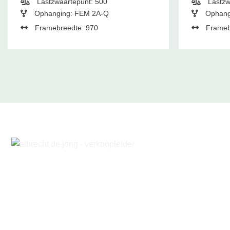
Lastzwaartepunt: 500
Lastzw
Ophanging: FEM 2A-Q
Ophang
Framebreedte: 970
Frameb