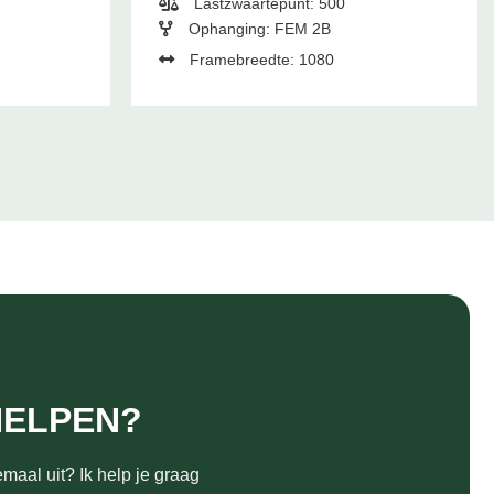
Lastzwaartepunt: 500
Ophanging: FEM 2B
Framebreedte: 1080
HELPEN?
maal uit? Ik help je graag