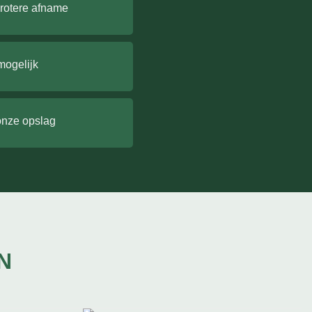
grotere afname
mogelijk
onze opslag
N