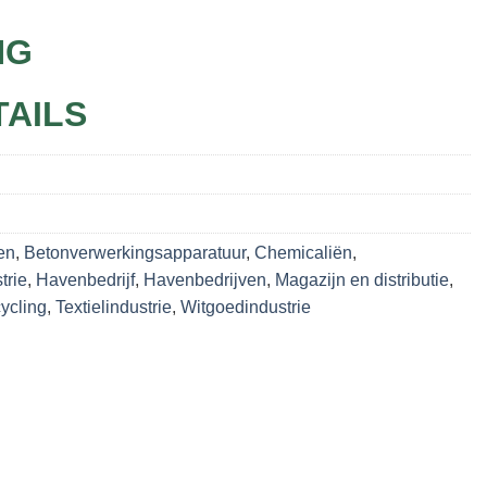
NG
TAILS
en
,
Betonverwerkingsapparatuur
,
Chemicaliën
,
trie
,
Havenbedrijf
,
Havenbedrijven
,
Magazijn en distributie
,
ycling
,
Textielindustrie
,
Witgoedindustrie