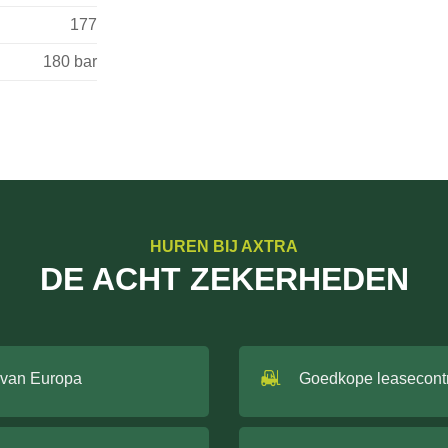
177
180 bar
HUREN BIJ AXTRA
DE ACHT ZEKERHEDEN
 van Europa
Goedkope leasecont