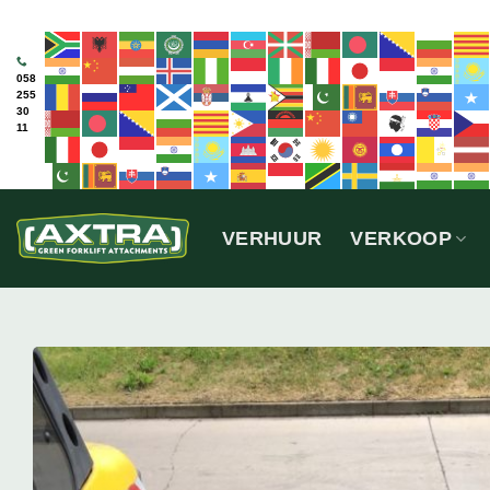
Ga
naar
inhoud
058
255
30
11
VERHUUR
VERKOOP