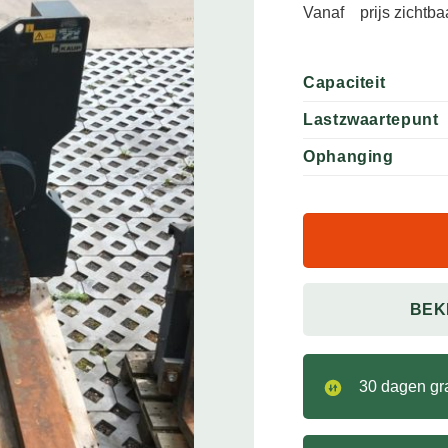
Vanaf
prijs zichtb
Capaciteit
Lastzwaartepunt
Ophanging
BEK
30 dagen gra