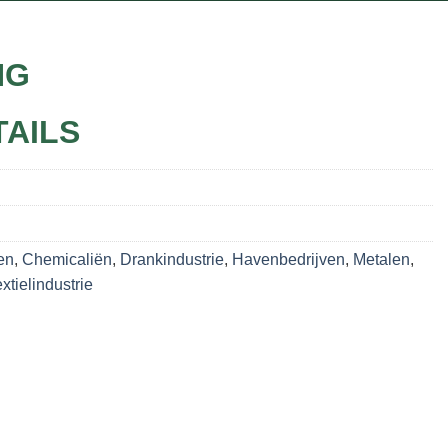
NG
TAILS
en
,
Chemicaliën
,
Drankindustrie
,
Havenbedrijven
,
Metalen
,
xtielindustrie