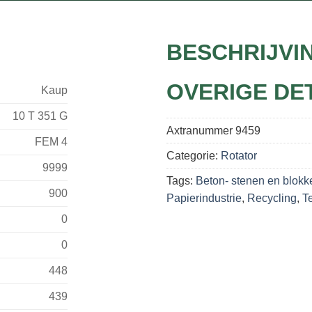
BESCHRIJVI
OVERIGE DE
Kaup
10 T 351 G
Axtranummer
9459
FEM 4
Categorie:
Rotator
9999
Tags:
Beton- stenen en blokk
900
Papierindustrie
,
Recycling
,
Te
0
0
448
439