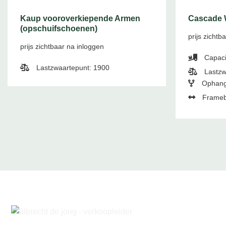
Kaup vooroverkiepende Armen
Cascade 
(opschuifschoenen)
prijs zichtb
prijs zichtbaar na inloggen
Capaci
Lastzwaartepunt: 1900
Lastzw
Ophang
Frameb