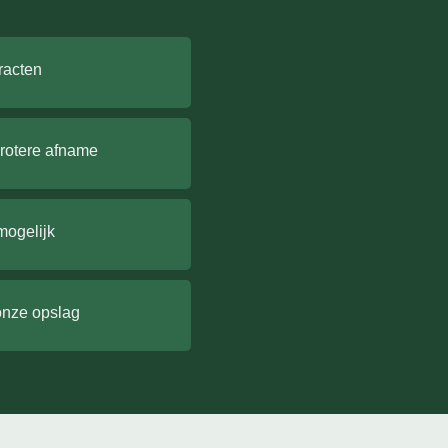
racten
grotere afname
mogelijk
onze opslag