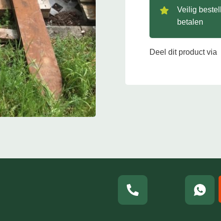
Veilig beste
betalen
Deel dit product via