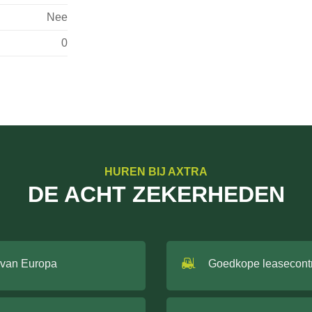
Nee
0
HUREN BIJ AXTRA
DE ACHT ZEKERHEDEN
 van Europa
Goedkope leasecont