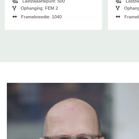
Lastzwaartepunt: 500
Lastzw
Ophanging: FEM 2
Ophang
Framebreedte: 1040
Frameb