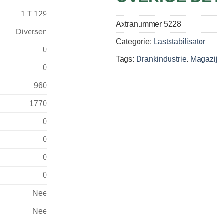
1 T 129
Axtranummer
5228
Diversen
Categorie:
Laststabilisator
0
Tags:
Drankindustrie
,
Magazij
0
960
1770
0
0
0
0
Nee
Nee