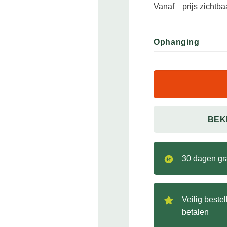
Vanaf
prijs zichtb
Ophanging
BEK
30 dagen gra
Veilig beste
betalen