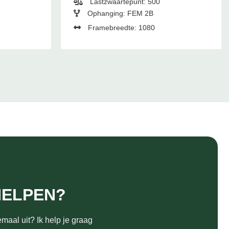
Lastzwaartepunt: 500
Ophanging: FEM 2B
Framebreedte: 1080
HELPEN?
maal uit? Ik help je graag