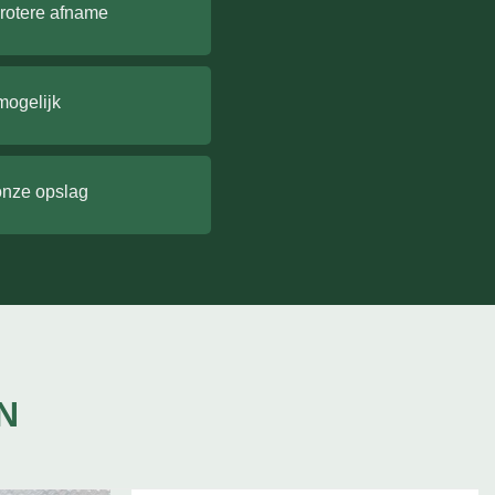
grotere afname
mogelijk
onze opslag
N