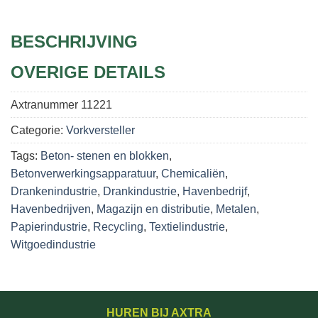
BESCHRIJVING
OVERIGE DETAILS
Axtranummer
11221
Categorie:
Vorkversteller
Tags:
Beton- stenen en blokken
,
Betonverwerkingsapparatuur
,
Chemicaliën
,
Drankenindustrie
,
Drankindustrie
,
Havenbedrijf
,
Havenbedrijven
,
Magazijn en distributie
,
Metalen
,
Papierindustrie
,
Recycling
,
Textielindustrie
,
Witgoedindustrie
HUREN BIJ AXTRA