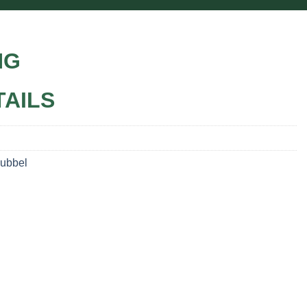
NG
TAILS
Dubbel