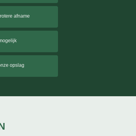
grotere afname
mogelijk
onze opslag
N