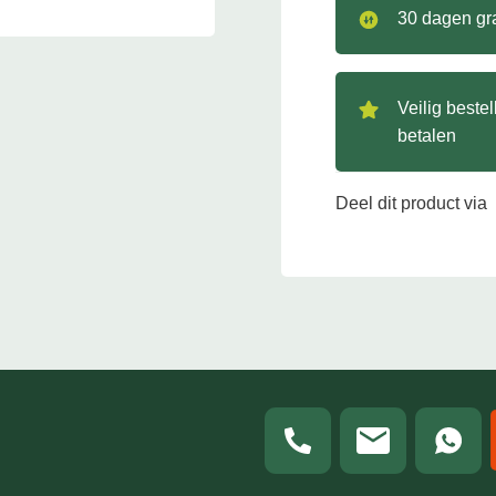
30 dagen gra
Veilig beste
betalen
Deel dit product via