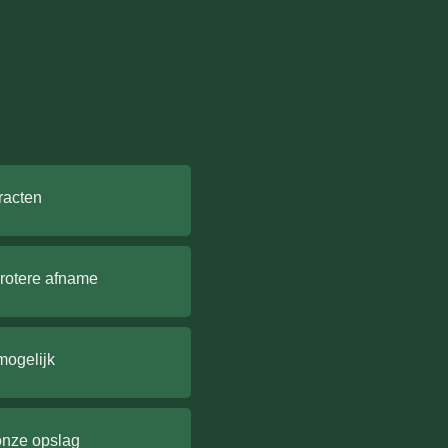
racten
grotere afname
mogelijk
onze opslag