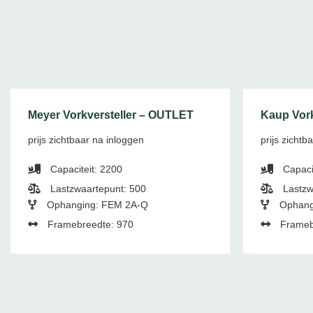
Meyer Vorkversteller – OUTLET
Kaup Vork
prijs zichtbaar na inloggen
prijs zichtb
Capaciteit: 2200
Capaci
Lastzwaartepunt: 500
Lastzw
Ophanging: FEM 2A-Q
Ophang
Framebreedte: 970
Frameb