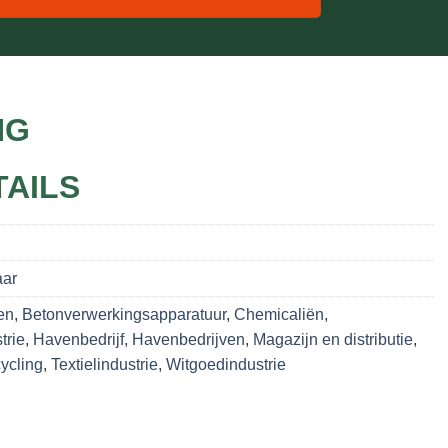
NG
TAILS
aar
en
,
Betonverwerkingsapparatuur
,
Chemicaliën
,
trie
,
Havenbedrijf
,
Havenbedrijven
,
Magazijn en distributie
,
ycling
,
Textielindustrie
,
Witgoedindustrie