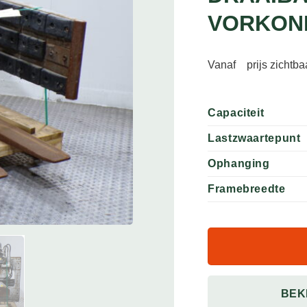
VORKON
Vanaf
prijs zichtb
Capaciteit
Lastzwaartepunt
Ophanging
Framebreedte
BEK