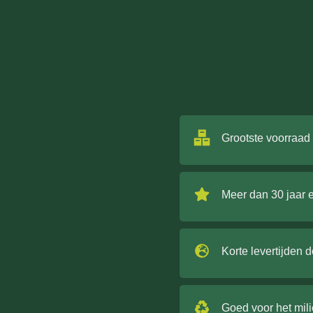
Grootste voorraad
Meer dan 30 jaar 
Korte levertijden 
Goed voor het mil