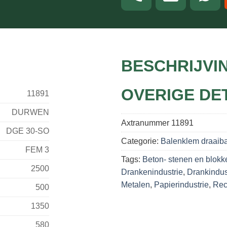
BESCHRIJVI
OVERIGE DE
11891
DURWEN
Axtranummer
11891
DGE 30-SO
Categorie:
Balenklem draaib
FEM 3
Tags:
Beton- stenen en blokk
2500
Drankenindustrie
,
Drankindus
Metalen
,
Papierindustrie
,
Rec
500
1350
580