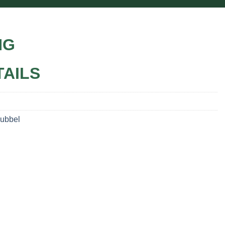
NG
TAILS
Dubbel