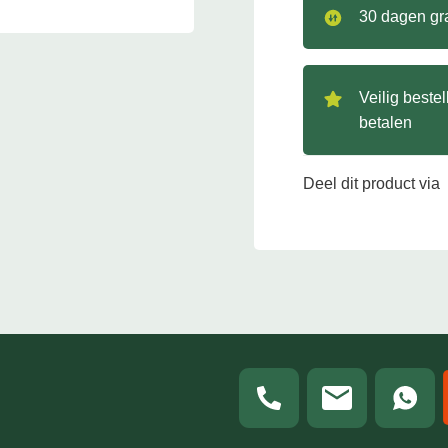
30 dagen gra
Veilig beste
betalen
Deel dit product via