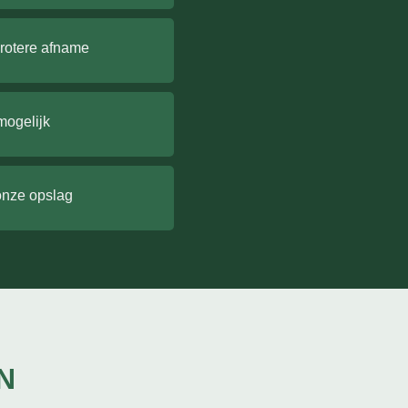
grotere afname
mogelijk
onze opslag
N