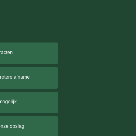
racten
grotere afname
mogelijk
onze opslag