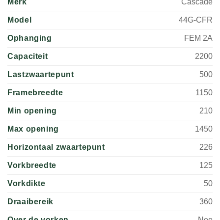
Merk
Cascade
Model
44G-CFR
Ophanging
FEM 2A
Capaciteit
2200
Lastzwaartepunt
500
Framebreedte
1150
Min opening
210
Max opening
1450
Horizontaal zwaartepunt
226
Vorkbreedte
125
Vorkdikte
50
Draaibereik
360
Over de vorken
Nee