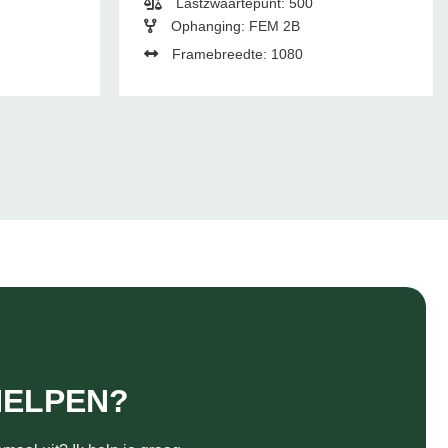
Lastzwaartepunt: 500
Ophanging: FEM 2B
Framebreedte: 1080
HELPEN?