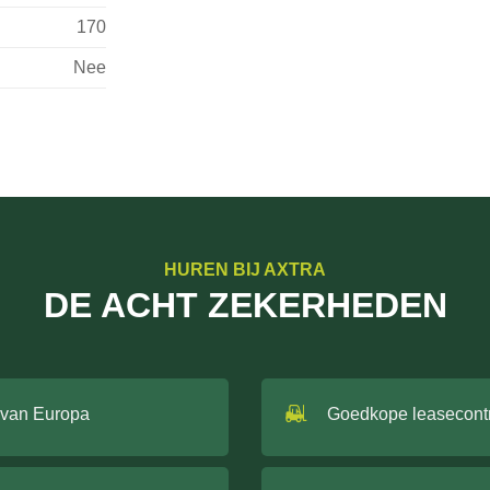
170
Nee
HUREN BIJ AXTRA
DE ACHT ZEKERHEDEN
 van Europa
Goedkope leasecont