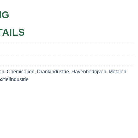
NG
TAILS
en
,
Chemicaliën
,
Drankindustrie
,
Havenbedrijven
,
Metalen
,
xtielindustrie