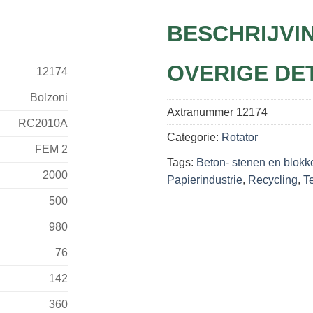
BESCHRIJVI
OVERIGE DE
12174
Bolzoni
Axtranummer
12174
RC2010A
Categorie:
Rotator
FEM 2
Tags:
Beton- stenen en blokk
2000
Papierindustrie
,
Recycling
,
Te
500
980
76
142
360