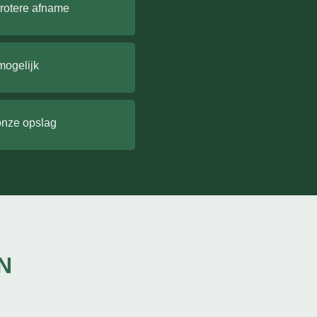
grotere afname
mogelijk
onze opslag
N