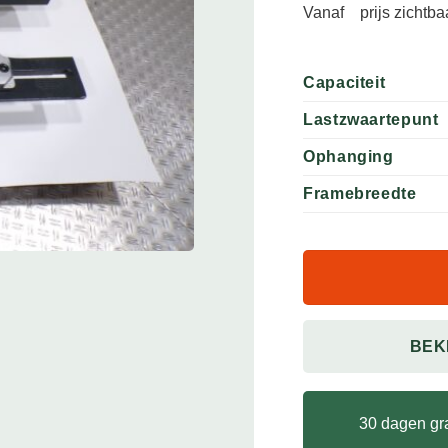
Vanaf
prijs zichtb
Capaciteit
Lastzwaartepunt
Ophanging
Framebreedte
BEK
30 dagen gra