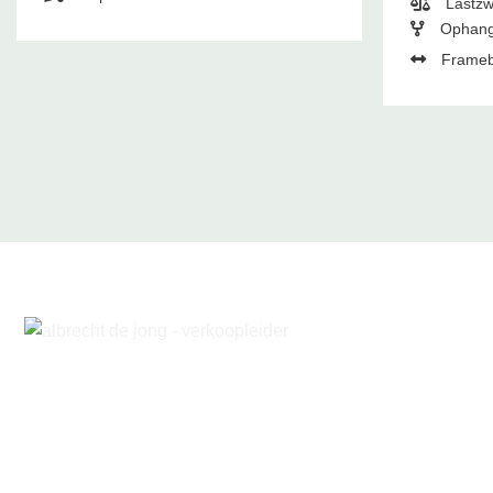
Lastzw
Ophang
Frameb