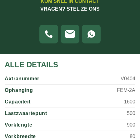
KOM SNEL IN CONTACT
VRAGEN? STEL ZE ONS
ALLE DETAILS
Axtranummer
V0404
Ophanging
FEM-2A
Capaciteit
1600
Lastzwaartepunt
500
Vorklengte
900
Vorkbreedte
80