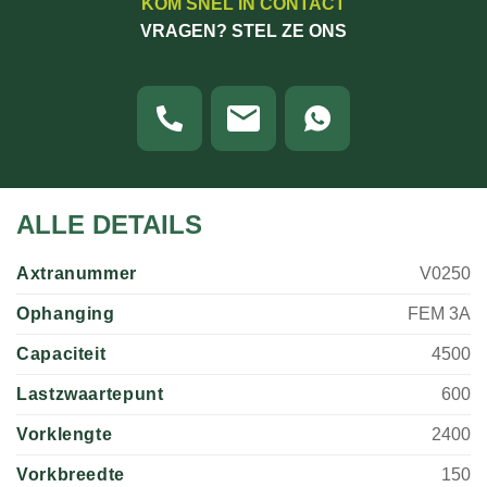
KOM SNEL IN CONTACT
VRAGEN? STEL ZE ONS
ALLE DETAILS
Axtranummer
V0250
Ophanging
FEM 3A
Capaciteit
4500
Lastzwaartepunt
600
Vorklengte
2400
Vorkbreedte
150