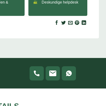
llen &
Deskundige helpdesk
TAILS