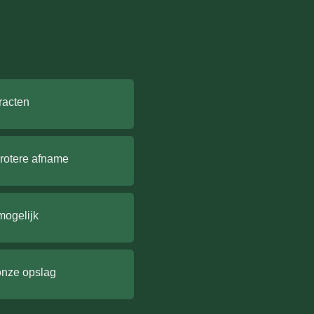
racten
grotere afname
mogelijk
onze opslag