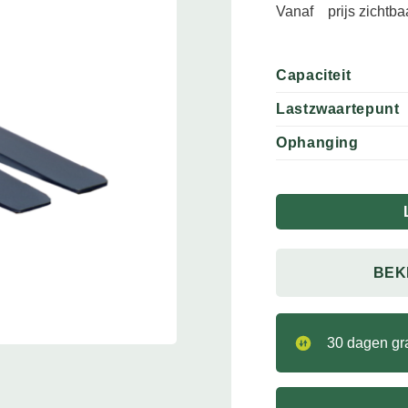
Vanaf
prijs zichtb
Capaciteit
Lastzwaartepunt
Ophanging
BEK
30 dagen gra